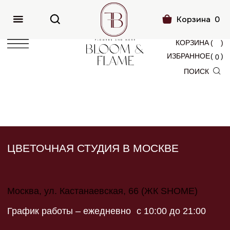
Москва и МО
+7 (985) 007-67-04
Корзина
0
КОРЗИНА
(
)
ИЗБРАННОЕ
(
)
0
ПОИСК
ЦВЕТОЧНАЯ СТУДИЯ В МОСКВЕ
Москва, ул. Кастанаевская, 66 (ЖК SHOME)
График работы – ежедневно с 10:00 до 21:00
КАТЕГОРИИ
УСЛУГИ
Все букеты
Оформление событий
Авторские букеты
Цветочная подписка
Монобукеты
Собрать букет на сайте