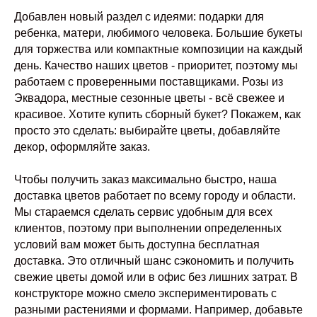
Юрьевна ИНН 590202116320
Добавлен новый раздел с идеями: подарки для
Политика конфиденциальности
Разработка сайта
Оферта и реквизиты
*запрещен в рф
ребенка, матери, любимого человека. Большие букеты
для торжества или компактные композиции на каждый
день. Качество наших цветов - приоритет, поэтому мы
работаем с проверенными поставщиками. Розы из
Эквадора, местные сезонные цветы - всё свежее и
красивое. Хотите купить сборный букет? Покажем, как
просто это сделать: выбирайте цветы, добавляйте
декор, оформляйте заказ.
Чтобы получить заказ максимально быстро, наша
доставка цветов работает по всему городу и области.
Мы стараемся сделать сервис удобным для всех
клиентов, поэтому при выполнении определенных
условий вам может быть доступна бесплатная
доставка. Это отличный шанс сэкономить и получить
свежие цветы домой или в офис без лишних затрат. В
конструкторе можно смело экспериментировать с
разными растениями и формами. Например, добавьте