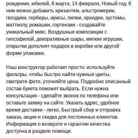
Композиции
рождения, юбилей, 8 марта, 14 февраля, Новый год. К
Свадебные букеты
ним можно добавить хризантем, альстромерии,
Декор для дома
гвоздики, герберы, ирисы, лилии, орхидеи, эустомы,
Ароматы для дома
маттиолу, ромашки, гортензии - создавайте
уникальный микс. Воздушные композиции с
ПОКУПАТЕЛЯМ
+7 (985) 007-67-04
гипсофилой, декоративные шары, мягкие игрушки,
открытки дополнят подарок в коробке или другой
Order@bloomandflame.ru
О нас
форме упаковки.
Доставка
Оплата
Наш конструктор работает просто: используйте
Ответы на вопросы
фильтры, чтобы быстро найти нужные цветы,
Отзывы
смотрите фото, уточняйте цена. Подробно описанный
Контакты
состав букета поможет выбрать. Если нужна
консультация - сделайте звонок по телефона или
оставьте заявку на сайте. Указать адрес, удобное
время доставки - легко. Быстрый сбор и отправка
заказа, акции и скидка для постоянных клиентов.
Информация о возврате и гарантии качества
доступна в разделе помощи.
ИП Сидорова Ирина