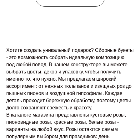
Хотите создать уникальный подарок? Сборные букеты
- это возможность собрать идеальную композицию
ЦВЕТОЧНАЯ СТУДИЯ В МОСКВЕ
под любой повод. В нашем конструкторе вы можете
выбрать цветы, декор и упаковку, чтобы получить
именно то, что нужно. Мы предлагаем широкий
Москва, ул. Кастанаевская, 66 (ЖК SHOME)
ассортимент: от нежных тюльпанов и изящных роз до
График работы – ежедневно с 10:00 до 21:00
пышных пионов и воздушной гипсофилы. Каждая
деталь проходит бережную обработку, поэтому цветы
долго сохраняют свежесть и красоту.
КАТЕГОРИИ
УСЛУГИ
В каталоге магазина представлены кустовые розы,
Все букеты
Оформление событий
пионовидные розы, красные розы, белые розы -
Авторские букеты
Цветочная подписка
варианты на любой вкус. Розы остаются самым
Монобукеты
Собрать букет на сайте
популярным выбором для праздников: день