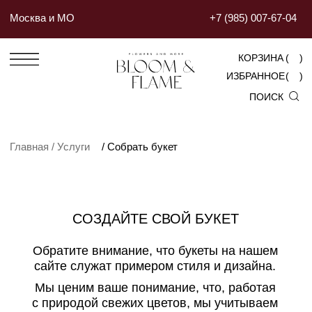
Москва и МО
+7 (985) 007-67-04
КОРЗИНА
(
)
ИЗБРАННОЕ
(
)
ПОИСК
Главная / Услуги
/ Собрать букет
СОЗДАЙТЕ СВОЙ БУКЕТ
Обратите внимание, что букеты на нашем
сайте служат примером стиля и дизайна.
Мы ценим ваше понимание, что, работая
с природой свежих цветов, мы учитываем
наличие на складе. Спасибо за поддержку
и доверие к нашим услугам.
Из-за сезонной доступности и других факторов
используемые цветы могут отличаться от
изображенных. Наши опытные флористы
всегда выбирают свежие и качественные
цветы для создания композиций, максимально
приближенных к вашему выбору.