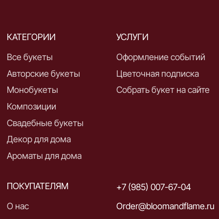
Ничего
не
найдено