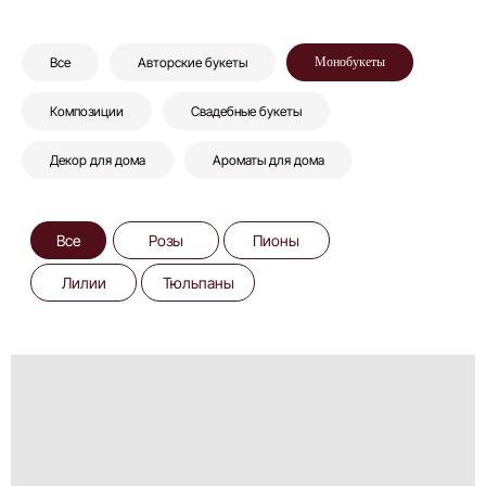
Все
Розы
Пионы
Все
Авторские букеты
Монобукеты
Лилии
Тюльпаны
Композиции
Свадебные букеты
Декор для дома
Ароматы для дома