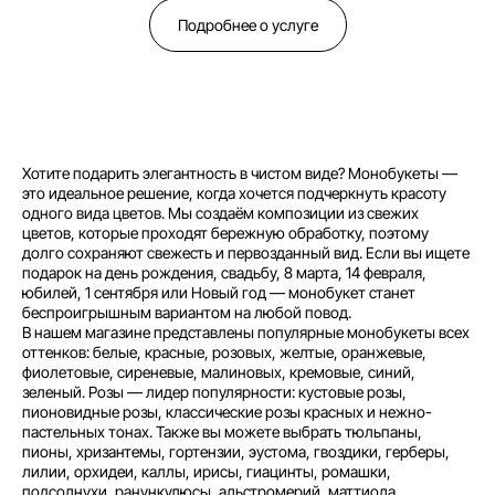
ИП Сидорова Ирина Юрьевна
Подробнее о услуге
ИНН 590202116320
Политика конфиденциальности
Разработка сайта
Оферта и реквизиты
*запрещен в рф
Хотите подарить элегантность в чистом виде? Монобукеты —
это идеальное решение, когда хочется подчеркнуть красоту
одного вида цветов. Мы создаём композиции из свежих
цветов, которые проходят бережную обработку, поэтому
долго сохраняют свежесть и первозданный вид. Если вы ищете
подарок на день рождения, свадьбу, 8 марта, 14 февраля,
юбилей, 1 сентября или Новый год — монобукет станет
беспроигрышным вариантом на любой повод.
В нашем магазине представлены популярные монобукеты всех
оттенков: белые, красные, розовых, желтые, оранжевые,
фиолетовые, сиреневые, малиновых, кремовые, синий,
зеленый. Розы — лидер популярности: кустовые розы,
пионовидные розы, классические розы красных и нежно-
пастельных тонах. Также вы можете выбрать тюльпаны,
пионы, хризантемы, гортензии, эустома, гвоздики, герберы,
лилии, орхидеи, каллы, ирисы, гиацинты, ромашки,
подсолнухи, ранункулюсы, альстромерий, маттиола,