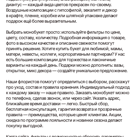
диантус — каждый вида цветов прекрасен по-своему.
Воздушные композиции с гипсофилой, эвкалипт и декор
в крафте, пленке, коробке или шляпной упаковке делают
подарок ещё более выразительным.
Выбрать монобукет просто: используйте фильтры по цене,
цвету, составу, количеству. Подробная информация о товаре,
фото в высоком качестве и описание свежести помогут
принять решение. Хотите купить букет для любимой, мамы,
матери, невесты, коллеги, корпоративным партнерам? У нас
есть большие композиции для торжества и лаконичные
варианты на каждый день. Подарки можно дополнить: вазы,
открытки, микс декора — создайте уникальное предложение.
Наши флористов помогут определиться с выбором, расскажут
про уход, состав и правила хранения. Индивидуальный подход
к каждому заказу — наше правило. Заказать монобукет можно
по телефона, сделав звонок, или через сайт. Указать адрес,
ближайшее время доставки — легко. Быстрый сбор,
бесплатная консультация, гарантия возврата и прозрачные
правила — преимущества, которые ценят клиентам. Акции,
скидка по программе лояльности и новинки сезона делают
покупку выгодной.
Карта сайта, фильтры с возможностью сбросить параметры,