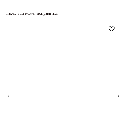
Также вам может понравиться
ЦВЕТОЧНАЯ СТУДИЯ В МОСКВЕ
Москва, ул. Кастанаевская, 66 (ЖК SHOME)
График работы – ежедневно с 10:00 до 21:00
КАТЕГОРИИ
УСЛУГИ
Все букеты
Оформление событий
Авторские букеты
Цветочная подписка