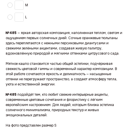
M
L
№485
— яркая авторская композиция, наполненная теплом, светом и
ощущением первых солнечных дней. Сочные оранжевые тюльпаны
здесь переплетаются с нежными персиковыми диантусами и
свежими зелёными акцентами, создавая живую палитру,
вдохновлённую природой и мягкими оттенками цитрусового сада.
Мятное кашпо становится частью общей эстетики, подчёркивая
свежесть цветовой гаммы и современный характер композиции. В
этой работе сочетаются яркость и деликатность — насыщенные
оттенки не перегружают пространство, а создают атмосферу тепла,
уюта и естественной энергии.
№485
подойдёт тем, кто любит свежие интерьерные акценты,
современные цветовые сочетания и флористику с лёгким
европейским настроением. Для людей, которым близка эстетика
солнечного минимализма, природных текстур и живых
эмоциональных деталей.
На фото представлен размер S