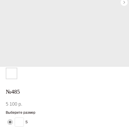
№485
5 100
р.
Выберите размер
S