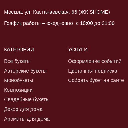
ИП Сидорова Ирина
Юрьевна ИНН 590202116320
Политика конфиденциальности
Разработка сайта
Оферта и реквизиты
*запрещен в рф