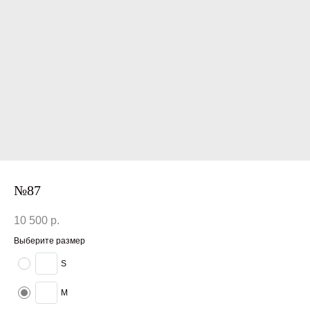
№87
10 500
р.
Выберите размер
S
M