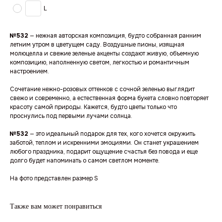
L
№532
— нежная авторская композиция, будто собранная ранним
летним утром в цветущем саду. Воздушные пионы, изящная
молюцелла и свежие зеленые акценты создают живую, объемную
композицию, наполненную светом, легкостью и романтичным
настроением.
Сочетание нежно-розовых оттенков с сочной зеленью выглядит
свежо и современно, а естественная форма букета словно повторяет
красоту самой природы. Кажется, будто цветы только что
проснулись под первыми лучами солнца.
№532
— это идеальный подарок для тех, кого хочется окружить
заботой, теплом и искренними эмоциями. Он станет украшением
любого праздника, подарит ощущение счастья без повода и еще
долго будет напоминать о самом светлом моменте.
На фото представлен размер S
Также вам может понравиться