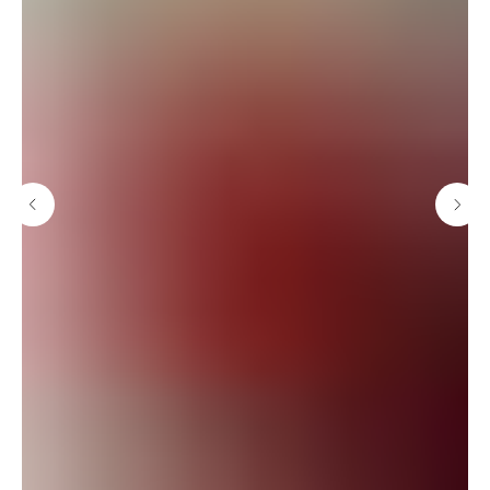
ЦВЕТОЧНАЯ СТУДИЯ В МОСКВЕ
Москва, ул. Кастанаевская, 66 (ЖК SHOME)
График работы – ежедневно с 10:00 до 21:00
КАТЕГОРИИ
УСЛУГИ
Все букеты
Оформление событий
Авторские букеты
Цветочная подписка
Монобукеты
Собрать букет на сайте
Композиции
Свадебные букеты
Декор для дома
Ароматы для дома