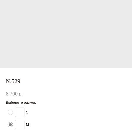
№529
8 700
р.
Выберете размер
S
M