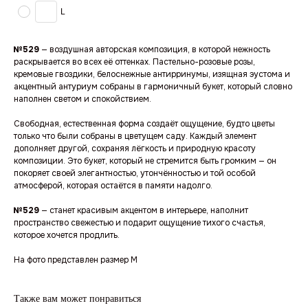
L
№529
— воздушная авторская композиция, в которой нежность
раскрывается во всех её оттенках. Пастельно-розовые розы,
кремовые гвоздики, белоснежные антирринумы, изящная эустома и
акцентный антуриум собраны в гармоничный букет, который словно
наполнен светом и спокойствием.
Свободная, естественная форма создаёт ощущение, будто цветы
только что были собраны в цветущем саду. Каждый элемент
дополняет другой, сохраняя лёгкость и природную красоту
композиции. Это букет, который не стремится быть громким — он
покоряет своей элегантностью, утончённостью и той особой
атмосферой, которая остаётся в памяти надолго.
№529
— станет красивым акцентом в интерьере, наполнит
пространство свежестью и подарит ощущение тихого счастья,
которое хочется продлить.
На фото представлен размер M
Также вам может понравиться