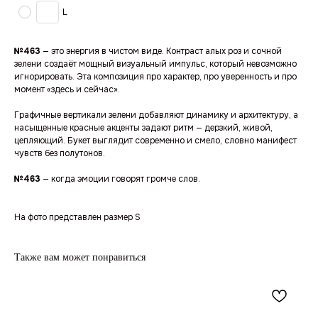
L
№463
— это энергия в чистом виде. Контраст алых роз и сочной
зелени создаёт мощный визуальный импульс, который невозможно
игнорировать. Эта композиция про характер, про уверенность и про
момент «здесь и сейчас».
Графичные вертикали зелени добавляют динамику и архитектуру, а
насыщенные красные акценты задают ритм — дерзкий, живой,
цепляющий. Букет выглядит современно и смело, словно манифест
чувств без полутонов.
№463
— когда эмоции говорят громче слов.
На фото представлен размер S
Также вам может понравиться