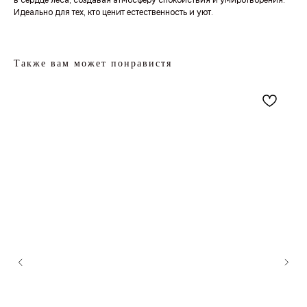
в сердце леса, создавая атмосферу спокойствия и умиротворения.
Идеально для тех, кто ценит естественность и уют.
Также вам может понравистя
ЦВЕТОЧНАЯ СТУДИЯ В МОСКВЕ
Москва, ул. Кастанаевская, 66 (ЖК SHOME)